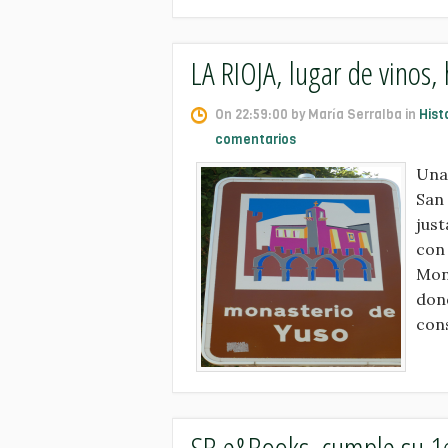
LA RIOJA, lugar de vinos, 
On 22:59:00 by María Serralba in
Hist
comentarios
Una 
San 
jus
con 
Mona
dond
cons
SB e&Books, cumple su 1