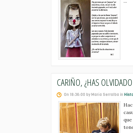
...
CARIÑO, ¿HAS OLVIDADO
On 18:36:00 by María Serralba in
Hist
Hace
cas
que 
tono