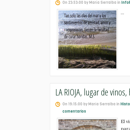
On 23:53:00 by María Serralba in
Info
...
LA RIOJA, lugar de vinos, 
On 19:15:00 by María Serralba in
Histo
comentarios
El v
para