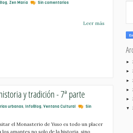
Blog
,
Zen María
Sin comentarios
Leer más
Ar
►
►
►
►
historia y tradición - 7ª parte
►
rias urbanas
,
InfoBlog
,
Ventana Cultural
Sin
▼
isitar el Monasterio de Yuso es todo un placer
 los amantes no solo de la historia, sino