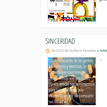
SINCERIDAD
On 23:27:00 by María Serralba in
Info
...