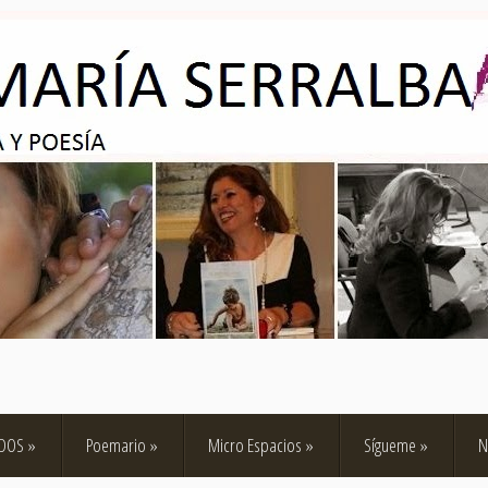
ADOS
»
Poemario
»
Micro Espacios
»
Sígueme
»
N