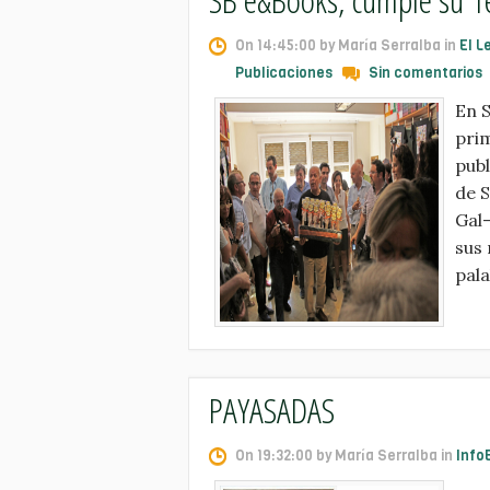
On 14:45:00 by María Serralba in
El L
Publicaciones
Sin comentarios
En 
prim
publ
de S
Gal-
sus 
pala
PAYASADAS
On 19:32:00 by María Serralba in
Info