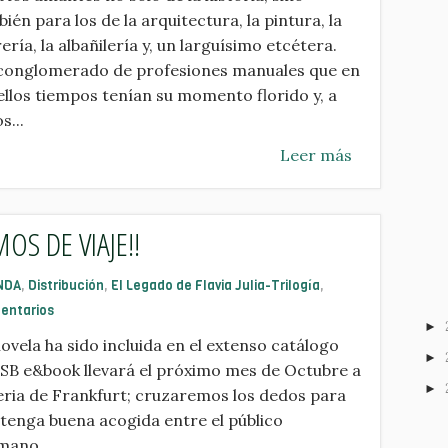
ién para los de la arquitectura, la pintura, la
ería, la albañilería y, un larguísimo etcétera.
conglomerado de profesiones manuales que en
llos tiempos tenían su momento florido y, a
s...
Leer más
OS DE VIAJE!!
NDA
,
Distribución
,
El Legado de Flavia Julia-Trilogía
,
entarios
►
ovela ha sido incluida en el extenso catálogo
►
 SB e&book llevará el próximo mes de Octubre a
►
eria de Frankfurt; cruzaremos los dedos para
tenga buena acogida entre el público
mano...