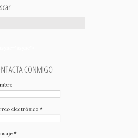
scar
async="async">
ONTACTA CONMIGO
mbre
rreo electrónico
*
nsaje
*