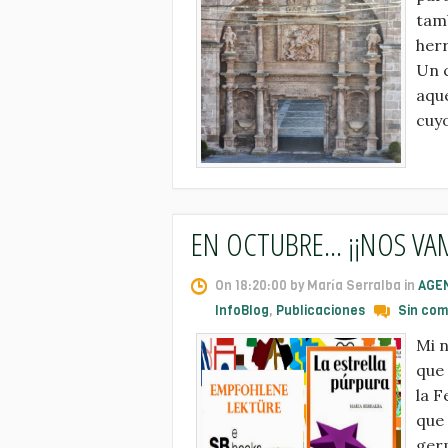
tamb
herr
Un 
aque
cuyo
EN OCTUBRE... ¡¡NOS VAM
On 18:20:00 by María Serralba in
AGE
InfoBlog
,
Publicaciones
Sin com
Mi n
que
la F
que 
ger