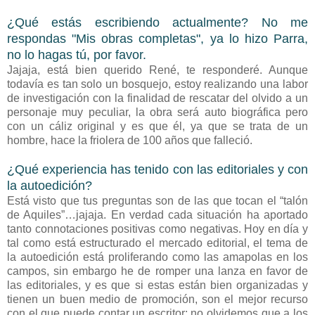
¿Qué estás escribiendo actualmente? No me
respondas "Mis obras completas", ya lo hizo Parra,
no lo hagas tú, por favor.
Jajaja, está bien querido René, te responderé. Aunque
todavía es tan solo un bosquejo, estoy realizando una labor
de investigación con la finalidad de rescatar del olvido a un
personaje muy peculiar, la obra será auto biográfica pero
con un cáliz original y es que él, ya que se trata de un
hombre, hace la friolera de 100 años que falleció.
¿Qué experiencia has tenido con las editoriales y con
la autoedición?
Está visto que tus preguntas son de las que tocan el “talón
de Aquiles”…jajaja. En verdad cada situación ha aportado
tanto connotaciones positivas como negativas. Hoy en día y
tal como está estructurado el mercado editorial, el tema de
la autoedición está proliferando como las amapolas en los
campos, sin embargo he de romper una lanza en favor de
las editoriales, y es que si estas están bien organizadas y
tienen un buen medio de promoción, son el mejor recurso
con el que puede contar un escritor; no olvidemos que a los